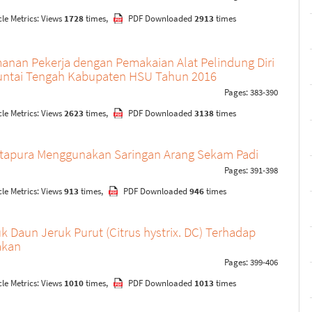
le Metrics: Views
1728
times,
PDF Downloaded
2913
times
nan Pekerja dengan Pemakaian Alat Pelindung Diri
muntai Tengah Kabupaten HSU Tahun 2016
Pages: 383-390
le Metrics: Views
2623
times,
PDF Downloaded
3138
times
artapura Menggunakan Saringan Arang Sekam Padi
Pages: 391-398
le Metrics: Views
913
times,
PDF Downloaded
946
times
k Daun Jeruk Purut (Citrus hystrix. DC) Terhadap
akan
Pages: 399-406
le Metrics: Views
1010
times,
PDF Downloaded
1013
times