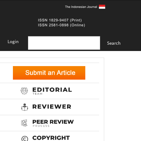
Login
Search