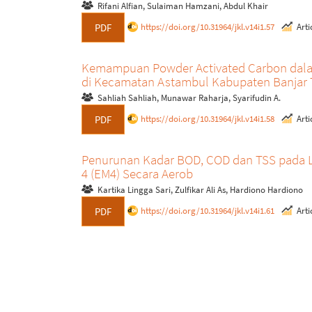
Rifani Alfian, Sulaiman Hamzani, Abdul Khair
https://doi.org/10.31964/jkl.v14i1.57
Artic
PDF
Kemampuan Powder Activated Carbon dalam
di Kecamatan Astambul Kabupaten Banjar
Sahliah Sahliah, Munawar Raharja, Syarifudin A.
https://doi.org/10.31964/jkl.v14i1.58
Artic
PDF
Penurunan Kadar BOD, COD dan TSS pada L
4 (EM4) Secara Aerob
Kartika Lingga Sari, Zulfikar Ali As, Hardiono Hardiono
https://doi.org/10.31964/jkl.v14i1.61
Artic
PDF