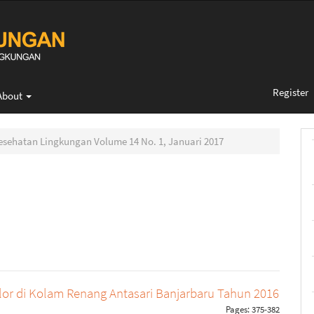
Register
About
 Kesehatan Lingkungan Volume 14 No. 1, Januari 2017
or di Kolam Renang Antasari Banjarbaru Tahun 2016
Pages: 375-382