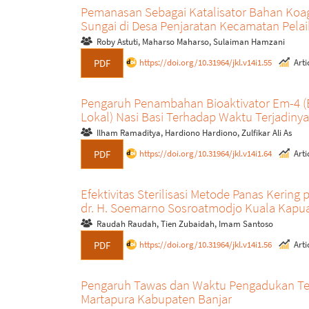
Pemanasan Sebagai Katalisator Bahan Koa
Sungai di Desa Penjaratan Kecamatan Pela
Roby Astuti, Maharso Maharso, Sulaiman Hamzani
https://doi.org/10.31964/jkl.v14i1.55
Artic
PDF
Pengaruh Penambahan Bioaktivator Em-4 (E
Lokal) Nasi Basi Terhadap Waktu Terjadin
Ilham Ramaditya, Hardiono Hardiono, Zulfikar Ali As
https://doi.org/10.31964/jkl.v14i1.64
Artic
PDF
Efektivitas Sterilisasi Metode Panas Kerin
dr. H. Soemarno Sosroatmodjo Kuala Kapu
Raudah Raudah, Tien Zubaidah, Imam Santoso
https://doi.org/10.31964/jkl.v14i1.56
Artic
PDF
Pengaruh Tawas dan Waktu Pengadukan Ter
Martapura Kabupaten Banjar