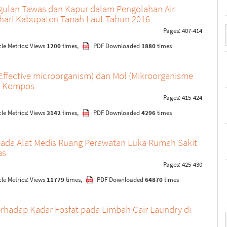
gulan Tawas dan Kapur dalam Pengolahan Air
ihari Kabupaten Tanah Laut Tahun 2016
Pages: 407-414
le Metrics: Views
1200
times,
PDF Downloaded
1880
times
ffective microorganism) dan Mol (Mikroorganisme
ya Kompos
Pages: 415-424
le Metrics: Views
3142
times,
PDF Downloaded
4296
times
g pada Alat Medis Ruang Perawatan Luka Rumah Sakit
as
Pages: 425-430
le Metrics: Views
11779
times,
PDF Downloaded
64870
times
hadap Kadar Fosfat pada Limbah Cair Laundry di