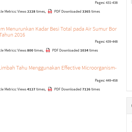
Pages: 431-438
le Metrics: Views
2228
times,
PDF Downloaded
3365
times
 Menurunkan Kadar Besi Total pada Air Sumur Bor
 Tahun 2016
Pages: 439-448
le Metrics: Views
800
times,
PDF Downloaded
1034
times
imbah Tahu Menggunakan Effective Microorganism-
Pages: 449-458
le Metrics: Views
4127
times,
PDF Downloaded
7126
times