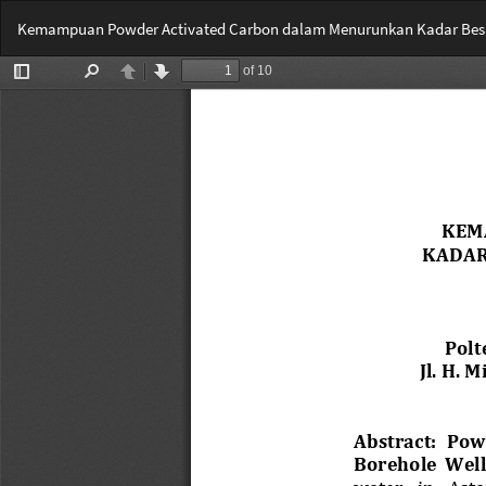
Return
Kemampuan Powder Activated Carbon dalam Menurunkan Kadar Besi 
to
Article
Details