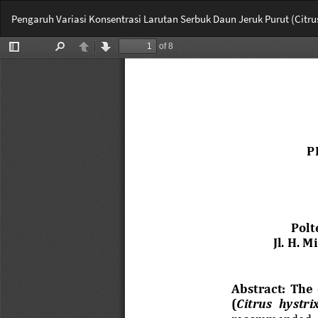
Return
Pengaruh Variasi Konsentrasi Larutan Serbuk Daun Jeruk Purut (Cit
to
Article
Details