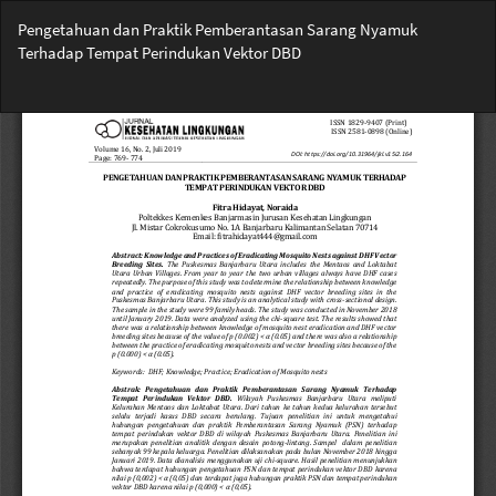
Return
Pengetahuan dan Praktik Pemberantasan Sarang Nyamuk
to
Terhadap Tempat Perindukan Vektor DBD
Article
Details
Do
Do
PD